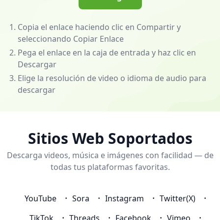
de
escritorio]
(/app)
Copia el enlace haciendo clic en Compartir y
para
seleccionando Copiar Enlace
desbloquear
Pega el enlace en la caja de entrada y haz clic en
funciones
Descargar
poderosas:
Elige la resolución de video o idioma de audio para
descarga
descargar
videos
y
música
de
Sitios Web Soportados
casi
Descarga videos, música e imágenes con facilidad — de
cualquier
todas tus plataformas favoritas.
sitio
web.
💰
YouTube
Sora
Instagram
Twitter(X)
Conviértete
en
TikTok
Threads
Facebook
Vimeo