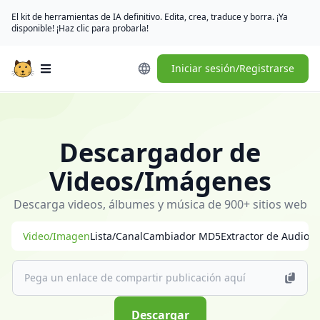
El kit de herramientas de IA definitivo. Edita, crea, traduce y borra. ¡Ya
disponible! ¡Haz clic para probarla!
Iniciar sesión/Registrarse
Open main menu
🎁
[Inicia
sesión
Descargador de
diariamente]
(/user/rewards)
Videos/Imágenes
para
reclamar
Descarga videos, álbumes y música de 900+ sitios web
créditos
Video/Imagen
Lista/Canal
Cambiador MD5
Extractor de Audio
gratis
｜
[Descarga
la
aplicación
Descargar