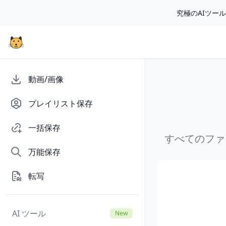
究極のAIツー
動画/画像
プレイリスト保存
一括保存
すべてのファ
万能保存
転写
AI ツール
New